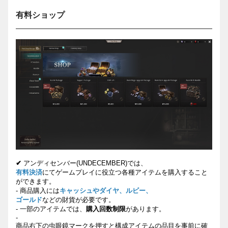
有料ショップ
✔
アンディセンバ
ー
(UNDECEMBER)
では、
有料決済
にてゲームプレイに役立つ各種アイテムを購入すること
ができます。
-
商品購入には
キャッシュやダイヤ、ルビー、
ゴールド
などの財貨が必要です。
-
一部のアイテムでは、
購入回数制限
があります。
-
商品右下の虫眼鏡マークを押すと構成アイテムの品目を事前に確