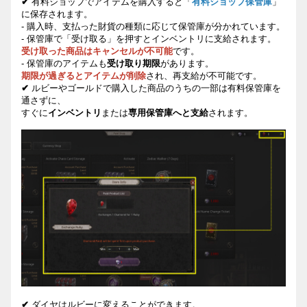
✔
有料ショップでアイテムを購入すると「
有料ショップ保管庫
」
に保存されます。
-
購入時、支払った財貨の種類に応じて保管庫が分かれています。
-
保管庫で「受け取る」を押すとインベントリに支給されます。
受け取った商品はキャンセルが不可能
です。
-
保管庫のアイテムも
受け取り期限
があります。
期限が過ぎるとアイテムが削除
され、再支給が不可能です。
✔
ルビーやゴールドで
購入
した
商品
のうちの
一部
は
有料保管庫
を
通
さずに
、
すぐに
インベントリ
または
専用保管庫
へと支給
されます。
✔
ダイヤはルビーに
変えることができます。