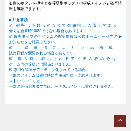
右側のボタンを押すと各等級別ボックスの構成アイテムと確率情
報を確認できます。
■
注意事項
※
確率は小
数
点第
五
位での四捨五入表記であり、
全てを合算時
100%
ではない場合もあります。
※
確率タイプのアイテムの確率情報は公式ホ
ー
ムペ
ー
ジ
内
の
▶
お知らせをご確認ください。
※
諸事情により商品構成、
販
売
日程が
変
更される場合があります
。
※
購入時に表示されるアイテム
枠
の色は、
ゲ
ー
ム
内
の等級とは
関
係ありません
。
※
専
用
保管庫がアクティブ化されている場合、
一部のアイテムは獲得時に
専
用
保管庫へ支給されます。
※ [イベント] など、
一部の装備召喚タブではボーナスポイントは蓄積されません。