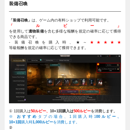
装備召喚
「装備召喚」
は、ゲーム内の有料ショップで利用可能です。
「ルビー」
を使用して
遺物装備
を含む多様な報酬を規定の確率に応じて獲得
できる商品です。
- 装備召喚を購入時、★～
★★★★★
等級報酬を規定の確率に応じて獲得できます。
① 1
回購入は
50
ルビ
ー
、
10+1
回購入は
500
ルビ
ー
を
消費
しま
す。
※
おすすめ
タブの場合、1回購入時1
00ルビー、
10+1回
購入時
1,000ルビー
を消費します。
②