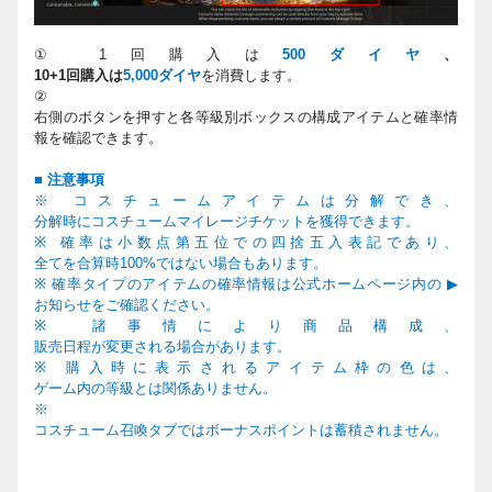
① 1
回購入は
500
ダイヤ
、
10+1
回購入は
5,000
ダイヤ
を
消費
し
ます。
②
右側のボタンを押すと各等級別ボックスの構成アイテムと確率情
報を確認できます。
■
注意事項
※ コスチュームアイテムは分解でき、
分解時にコスチュームマイレージチケットを獲得できます。
※
確率は小
数
点第
五
位での四捨五入表記であり、
全てを合算時
100%
ではない場合もあります。
※
確率タイプのアイテムの確率情報は公式ホ
ー
ムペ
ー
ジ
内
の
▶
お知らせをご確認ください。
※
諸事情により商品構成、
販
売
日程が
変
更される場合があります
。
※
購入時に表示されるアイテム
枠
の色は、
ゲ
ー
ム
内
の等級とは
関
係ありません
。
※
コスチューム召喚タブではボーナスポイントは蓄積されません。