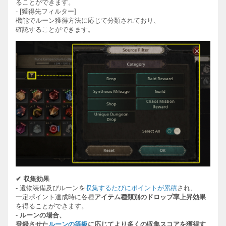
ることができます。
- [
獲得先フィルタ
ー
]
機能でル
ー
ン獲得方法に応じて分類されており、
確認することができます。
✔
収集効果
-
遺物装備及びル
ー
ン
を
収集するたびにポイントが累積
され、
一定ポイント達成時に各種
アイテム種類別のドロップ率上昇
効果
を得ることができます。
-
ル
ー
ンの場合、
登録させた
ル
ー
ンの等級
に
応じてより多くの収集
スコアを
獲得す