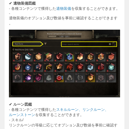
✔
遺物装備
図
鑑
-
各種コンテンツで獲得した
遺物装備
を
収集することができます。
-
遺物装備のオプション及び
数値を事前に確認することができます
。
✔
ル
ー
ン
図
鑑
-
各種コンテンツで獲得した
スキルル
ー
ン
、リンクル
ー
ン
、
ル
ー
ンストーン
を
収集することができます。
-
スキル
/
リンクル
ー
ンの等級に
応じてオプション及び数値を事前に確認す