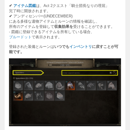
✔
アイテム
図
鑑
は、
Act 2
クエスト「騎士
団
長なりの理屈
」
完了時に開放されます。
✔
アンディセンバ
ー
(UNDECEMBER)
にある多様な遺物アイテムとル
ー
ンの情報を確認し、
所有の
アイテムを登録して
収集効果を
受けることができます。
-
図
鑑に登録できる
アイテムを所有している場合、
ブルードット
で表示されます。
-
登録された装備とル
ー
ンは
いつでも
インベントリ
に
戻すことが可
能です。