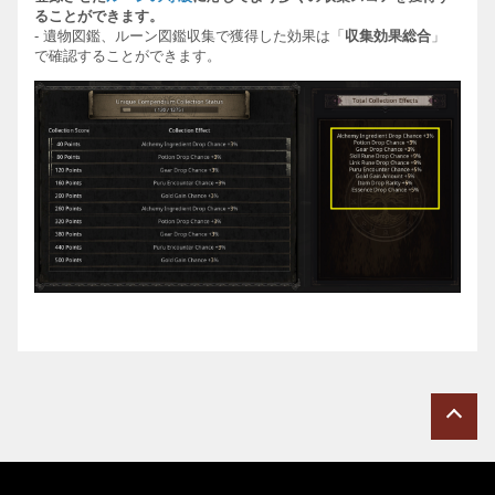
ることができます。
-
遺物
図
鑑
、ル
ー
ン
図
鑑
収集で獲得した効果は「
収
集
効
果
総
合
」
で確認することができます。