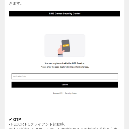
きます。
✔
OTP
-
FLOOR PC
クライアント
起動
時
、