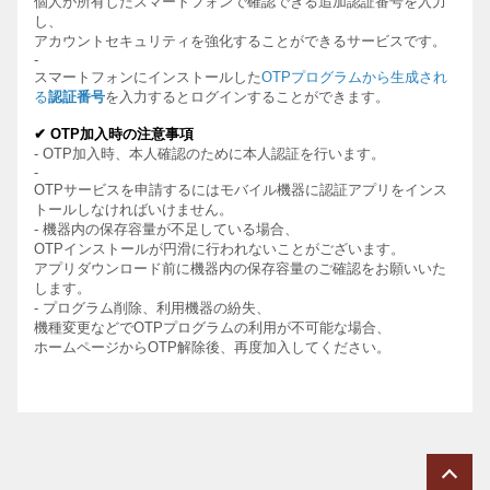
個人が所有したスマートフォンで確認できる追加認証番号を入力
し、
アカウントセキュリティを強化することができるサービスです。
-
スマートフォンにインストールした
OTP
プログラムから生成され
る
認証番号
を入力するとログインすることができます。
✔
OTP
加入時の注意事項
- OTP
加入時、本人確認のために本人認証を行います。
-
OTP
サービスを申請するにはモバイル機器に認証アプリをインス
トールしなければいけません。
-
機器
内の保存容量が不足している場合、
OTP
インストールが円滑に行われないことがございます。
アプリダウンロード前に機器
内の保存容量のご確認をお願いいた
します。
-
プログラム削除、利用機器の紛失、
機種変更などで
OTP
プログラムの利用が不可能な場合、
ホームページから
OTP
解除後、再度加入してください。