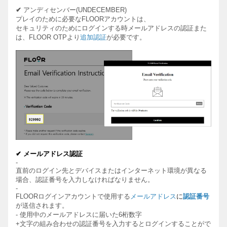
✔
アンディセンバ
ー
(UNDECEMBER)
プレイのために必要な
FLOOR
アカウントは、
セキュリティのためにログインする時メールアドレスの認証また
は、
FLOOR OTP
より
追加認証
が必要です。
✔
メールアドレス認証
-
直前のログイン先とデバイスまたはインターネット環境が異なる
場合、認証番号を入力しなければなりません。
-
FLOOR
ログインアカウントで使用する
メールアドレス
に
認証番号
が
送信されます。
-
使用中のメールアドレスに届いた
6
桁
数字
+
文字の組み合わせの認証番号を入力するとログインすることがで