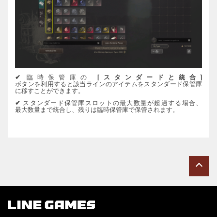
✔
臨時保管庫の
[
スタンダ
ー
ドと統合
]
ボタンを利用すると該
当
ラインのアイテムをスタンダ
ー
ド
保管庫
に移すことができます。
✔
スタンダ
ー
ド
保管庫スロットの最大
数
量が超過する場合、
最大
数
量まで統合し、
残
り
は
臨時保管庫で保管されます。