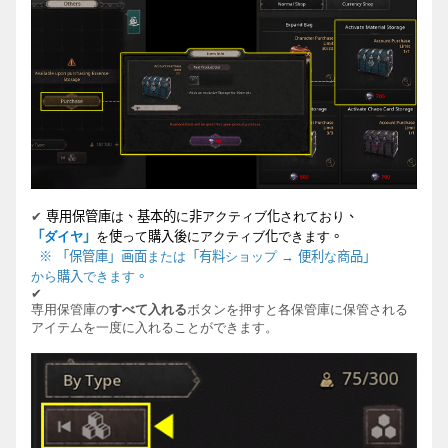
✔
専
用保管庫
は
、基本的
に
非
アクティブ
化
されており
、
「
ダイヤ
」
を
使
って
購入後
にアクティブ
化
できます
。
※
「保管庫」
画
面
または
「有料
ショップ
→
便利
な
商品」
から
購入
できます
。
✔
専用
保管庫の
すべて入れる
ボタンを押すと各
保管庫に保管される
アイテムを一度に入れることができます。