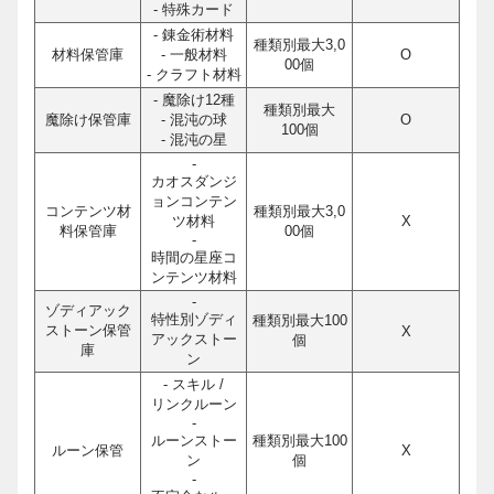
- 特殊カード
- 錬金術材料
種類別最大3,0
材料保管庫
- 一般材料
O
00個
- クラフト材料
- 魔除け12種
種類別最大
魔除け保管庫
- 混沌の球
O
100個
- 混沌の星
-
カオスダンジ
ョンコンテン
コンテンツ材
種類別最大3,0
ツ材料
X
料保管庫
00個
-
時間の星座コ
ンテンツ材料
-
ゾディアック
特性別ゾディ
種類別最大100
ストーン保管
X
アックストー
個
庫
ン
- スキル /
リンクルーン
-
ルーンストー
種類別最大100
ルーン保管
X
ン
個
-