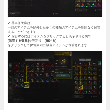
✔
基本保管庫は、
一部のアイテムを除外した多くの種類のアイテムを制限なく保管
することができます。
✔
保管するにはアイテムをクリックすると表示される欄で
[
保管する
数量
]
を
設定後、
[
預ける
]
を
クリックして保管庫
内に該当
アイテムが保管されます。