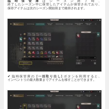
臨時保管庫
は
シ
ー
ズン終了
時、
終了したシ
ー
ズン
中に保管したアイテムが保管されており、
保存アイテムは次のシ
ー
ズン開始前まで維持されます。
✔
臨時保管庫の
[
一括取り出し
]
ボタンを
利用すると、
インベントリの最大
数
量
までアイテムを移すことができます。