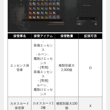
保管庫名
保管アイテム
保管数量
拡張可否
-
装備エッセン
ス
- ルーン、
魔除けエッセ
ンス
エッセンス保
種類別最大
- [専用]
O
管庫
2,000個
装備エッセン
ス
- [専用]
ルーン、
魔除けエッセ
ンス
-
カオスカード1
カオスカード
種類別最大100
X
2種
保管庫
個