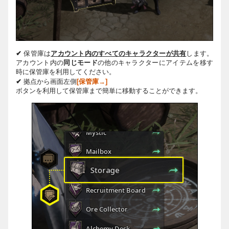
✔
保管庫は
アカウント
内
のすべてのキャラクタ
ー
が共有
します。
アカウント
内
の
同じモード
の他のキャラクタ
ー
に
アイテムを移す
時に保管庫を利用してください。
✔
拠点から画面左側
[
保管庫→
]
ボタンを利用して保管庫まで簡単に移動することができます。