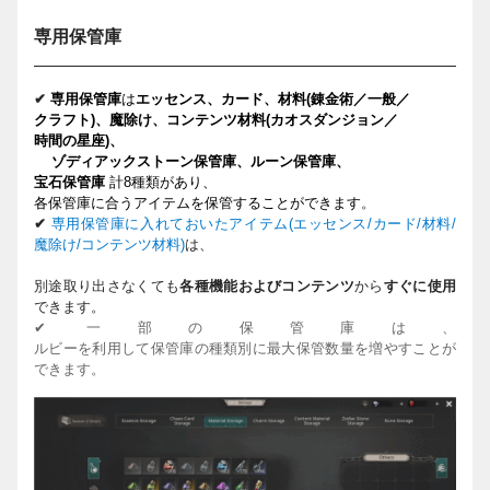
専用保管庫
✔
専
用保管庫
は
エッセンス、カ
ー
ド、材料
(
錬金術／一般／
クラフト
)
、魔除け、コンテンツ材料
(
カオスダンジョン／
時間の星座
)
、
ゾディアックスト
ー
ン保管庫、ル
ー
ン保管庫、
宝
石保管庫
計
8
種類があり、
各保管庫に合うアイテムを保管することができます
。
✔
専用保管庫に入れておいたアイテム
(
エッセンス
/
カード
/
材料
/
魔除け
/
コンテンツ材料
)
は、
別途取り出さなくても
各種機能およびコンテンツ
から
すぐに使用
できます。
✔ 一部の保管庫は、
ルビーを利用して保管庫の種類別に最大保管数量を増やすことが
できます。