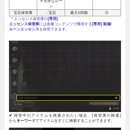
不完全なルー
ン
宝石保管庫
- 宝石
最大100個
O
*
エッセンス保管庫の
[
専用
]
エッセンス保管庫
には各種コンテンツで獲得する
[
専用
]
装備
/
ルーンエッセンス
を保管できます。
✔
保管中のアイテムを
検
索
されたい場合、
[
保管庫の
検
索
]
から
キ
ー
ワ
ー
ド
で
アイテムをすぐに
検
索
することができます
。