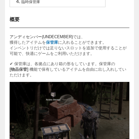
臨時保管庫
概要
アンディセンバ
ー
(UNDECEMBER)
では、
獲得したアイテムを
保管庫
に入れることができます。
インベントリだけでは足りないスロットを追加で使用することが
可能で、快適にゲームをご利用いただけます。
✔
保管庫は、各
拠点にあり箱の形をしています。
保管庫の
[
物品保管
]
機能で保有しているアイテムを自由に出し入れしてい
ただけます。