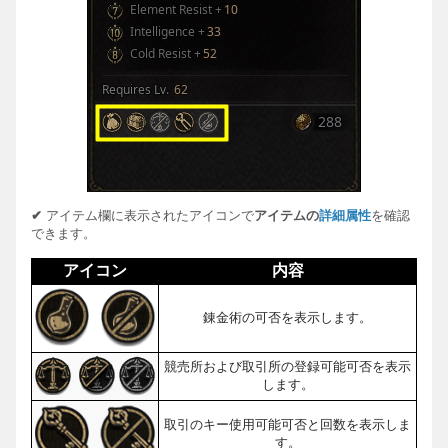
✔
アイテム欄に表示されたアイコンで
アイテムの
詳細
属性
を確認
できます。
アイコン
内容
錬金術の可否を表示します。
競売所および取引所の登録可能可否を表示
します。
取引のキー使用可能可否と回数を表示しま
す。