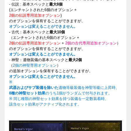
-
伝説
:
基本スペックと
最大
8
個
(
エンチャントされた
6
個のオプション
+
2
個の
伝説専用追加
オプション
)
のオプションを保有することができますが、
オプションは
変えることができません。
-
古代：基本スペックと
最大10個
（エンチャントされた6個のオプション +
2個の伝説専用追加オプション
+
2個の古代専用追加オプション
）
のオプションを保有することができますが、
オプションは変えることができません。
- 神聖：遺物装備の基本スペックと
最大2個
（
2個の神聖専用オプション
）
の追加オプションを保有することができますが、
オプションは変えることができません。
※
武器およびサブ装備を除いた
遺物等級装備を神聖等級に上昇時、
8種の神聖セット効果
のうち1個がランダムで付与されます。
※ 同じ種類の神聖セット効果を持つ装備を一定数装着時、
該当セット効果がアクティブ化されます。