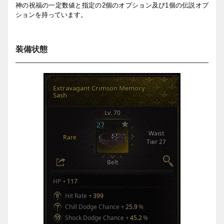
神の祝福の一定
数
値と
指定の
2
個のオプション及び
1
個の
伝説
オプ
ションを持っています。
装備状態