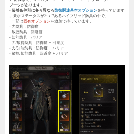
ブ
ー
ツがあります。
-
装着
条件別に各々異なる
防御
関連基本
オプション
を持っています
。要求ステータスが
2
つであるハイブリッド防具の中で、
一部は
固有オプション
を追加で持っています。
-
力防具
:
防御度
-
敏捷防具
:
回避度
-
知能防具
:
バリア
-
力
/
敏捷防具
:
防御度
+
回避度
-
力
/
知能防具
:
防御度
+
バリア
-
敏捷
/
知能防具
:
回避度
+
バリア