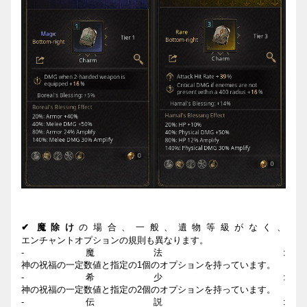
✔
魔除け
の場合、一般、遺物等級がなく、
エンチャントオプションの規則も異なります。
-
魔法
:
神の祝福の一定
数
値と
指定の
1
個のオプションを持っています。
-
希少
:
神の祝福の一定
数
値と
指定の
2
個のオプションを持っています。
-
伝説
: