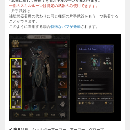
-
武器に応じて使用できるスキルルーンが
変わります。
一部のスキルルーンは特定の武器のみ使用できます。
-
片手武器は、
補助武器着用の代わりに同じ種類の片手武器をもう一つ装着する
ことができます。
このように着用する場合
特殊なバフが
発動
されます。
✔
防
具
は
兜、ショルダ
ー
ア
ー
マ
ー
、ア
ー
マ
ー
、グロ
ー
ブ
、