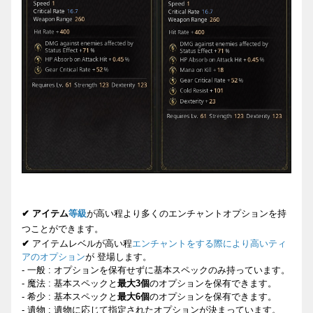
✔
アイテム
等級
が高い程より多くのエンチャントオプションを持
つことができます。
✔
アイテムレベルが高い程
エンチャントをする際により高いティ
アのオプション
が 登場します。
-
一般
:
オプションを保有せずに基本スペックのみ持っています。
-
魔法
:
基本スペックと
最大
3
個
のオプションを保有できます。
-
希少
:
基本スペックと
最大
6
個
のオプションを保有できます。
-
遺物
:
遺物に応じて指定さ
れたオプションが決まっています。