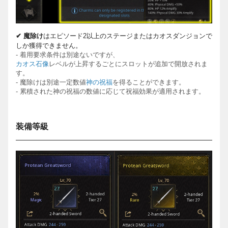
✔
魔除
け
はエピソード
2
以上
のステージまたはカオスダンジョンで
しか獲得できません。
-
着用要求
条件は別途ないですが、
カオス石像
レベルが上昇するごとにスロットが追加で開放されま
す。
-
魔除けは別途一定
数値
神の祝福
を得ることができます。
-
累積された神の祝福の
数値に応じて祝福効果が適用されます。
装備等級