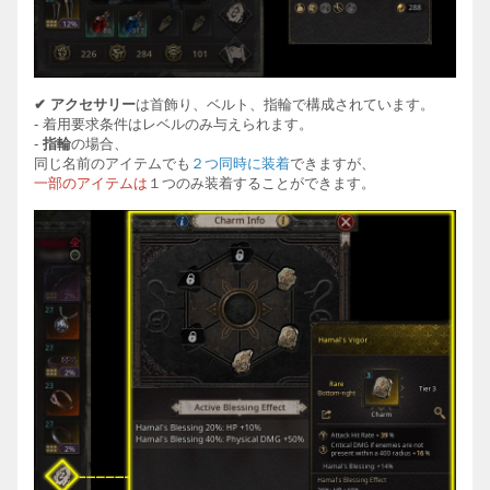
✔
アクセサリ
ー
は首飾り、ベルト、指輪で構成されています。
-
着用要求
条件は
レベルのみ
与えられます。
-
指輪
の場合、
同じ名前のアイテムでも
２つ同時に装着
できますが、
一部のアイテムは
１つのみ装着することができます。