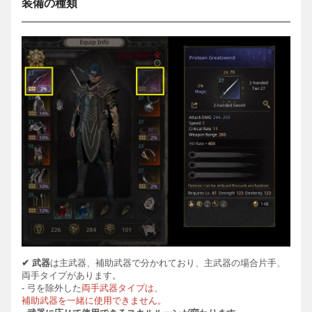
装備の種類
✔
武器
は主
武器、補助武器で分かれており、主武器の場合片手、
両
手
タイプがあります。
-
弓を除外した
両
手
武器タイプは、
補助武器を一緒に使用できません。