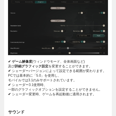
✔
ゲーム解像度
(ウィンドウモード、全体画面など)
及び
詳細グラフィック設定
を変更することができます。
✔
シェーダーバージョンによって設定できる範囲が変わります。
PCでは基本的に「5.0」を使用し、
モバイルでは3.1のみサポートされています。
✔
シェーダー3.1使用時、
一部のグラフィックオプションを設定することができません。
✔
シェーダー変更時、ゲームを再起動後に適用されます。
サウンド