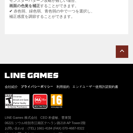
モンスターパターン攻略が難しい場合、
画面の色覚を補正
することができます。
✔
赤色弱、緑色弱、青色弱の中で一つを選択し、
補正感度を調節することができます。
会社紹介
プライバシーポリシー
利用規約
エンドユーザー使用許諾契約書
LINE Games 株式会社
CEO 朴盛敏、曹東賢
06221 ソウル特別市江南区テヘラン路218 AP Tower2階
お問い合わせ：(TEL) 1661-4184 (FAX) 070-4687-8322