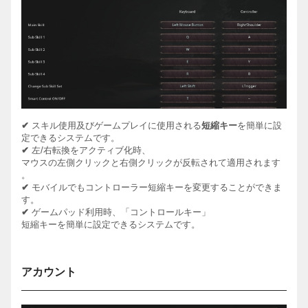
✔
スキル使用及びゲームプレイに使用される
短縮キー
を簡単に設
定できるシステムです。
✔
左
/
右転換をアクティブ化時、
マウスの左側クリックと右側クリックが反転されて適用されます
。
✔
モバイルでもコントローラー短縮キーを変更することができま
す。
✔
ゲームパッド利用時、「コントロールキー」
短縮キーを簡単に設定できるシステムです
。
アカウント