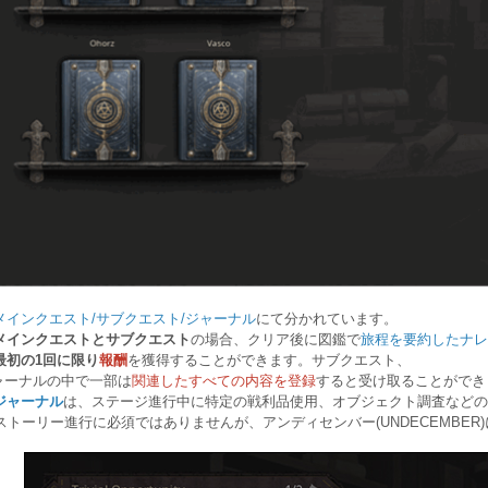
メインクエスト
/
サブクエスト
/
ジャーナル
にて分かれています。
メインクエストとサブクエスト
の場合、クリア後に
図鑑で
旅程を要約したナレ
最初の
1
回に限り
報酬
を獲得することができます。サブクエスト、
ャ
ー
ナル
の中で一部は
関連したすべての内容を登録
すると受け取ることができ
ジャ
ー
ナル
は
、
ステージ
進行中
に
特定
の
戦
利品使用、
オブジェクト調査などの
トーリー進行に必須ではありませんが、
アンディセンバ
ー
(UNDECEMBER)