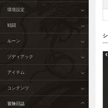
環境設定
戦闘
シ
ルーン
ゾディアック
アイテム
コンテンツ
冒険日誌