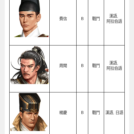
漢語, 
費信
B
戰鬥
阿拉伯語
漢語, 
周聞
B
戰鬥
阿拉伯語
楊慶
B
戰鬥
漢語, 日語