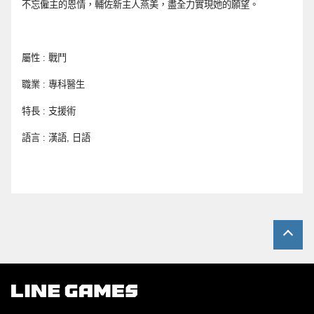
不忘僱主的恩情，輔佐新主人燕美，盡全力實現她的願望。
屬性 : 戰鬥
職業 : 專科醫生 
特長 : 支援術 
語言 : 漢語, 日語