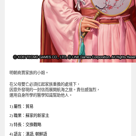
明朝商賈家族的小姐。
在父母雙亡必須扛起家族重擔的處境下，
因意外發現的一封信而展開航海之旅。責任感強烈，
運用自身所學的醫學知識幫助他人。 
1) 屬性：貿易
2) 職業：蘇家的新家主
3) 特長：交換戰略
4) 語言：漢語, 
朝鮮語