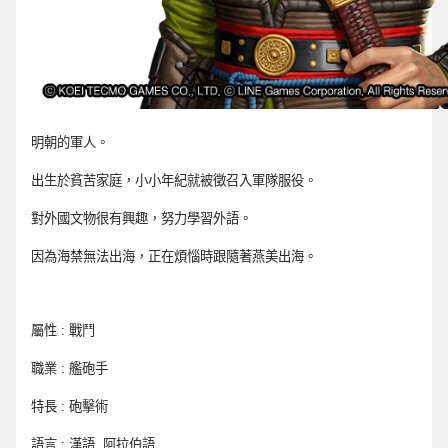
明朝的軍人。
出生於貧苦家庭，小小年紀就被徵召入軍隊服役。
對外國文物很有興趣，努力學習外語。
因為海禁無法出海，正在煩惱時跟隨著燕美出海。
屬性 : 戰鬥
職業 : 艦砲手
特長 : 砲擊術
語言 : 漢語, 阿拉伯語