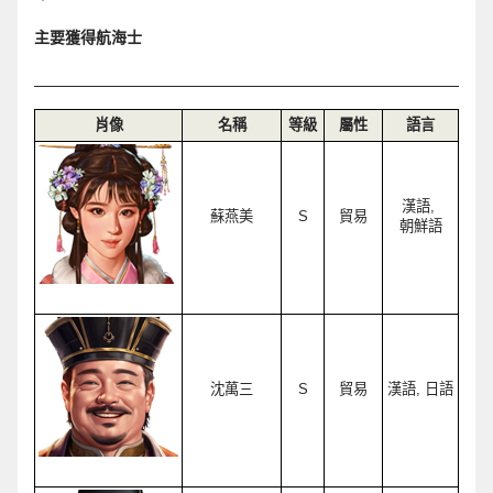
主要獲得航海士
肖像
名稱
等級
屬性
語言
漢語, 
蘇燕美
S
貿易
朝鮮語
沈萬三
S
貿易
漢語, 日語