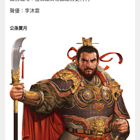
聲優：李沐霏
公孫寶月