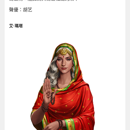
聲優：胡艺
艾·瑪塔