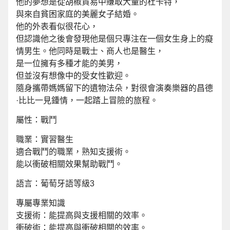
他的夢想是從胡椒貿易中賺取大量的杜卡特，
與來自貧困家庭的美麗女子結婚。
他的外表看似很花心，
但認識他之後會發現他是個只專注在一個女生身上的癡
情男生。他同時是戰士、商人也是醫生，
是一位擁有多種才能的美男，
但並沒有想像中的受女性歡迎。
隨身攜帶媽媽留下的遺物法朵，對很會演奏樂器的昌德
·比比一見鍾情，一起踏上冒險的旅程。
屬性：戰鬥
職業：實習醫生
適合戰鬥的職業，熟知支援術。
能以衝破相關效果幫助戰鬥。
語言：葡萄牙語等級3
專屬專業知識
支援術：能提高與支援相關的效率。
衝破術：能提高與衝破相關的效率。