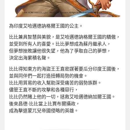
為印度艾哈邁德訥格爾王國的公主。
比比兼具智慧與美貌，是艾哈邁德訥格爾王國的驕傲，
並受到所有人的喜愛。比比夢想成為蘇丹繼承人，
但夢想挫敗讓他很失望，他為了爭取自己的夢想，
決定出海累積名聲。
比比得知東方的海盜王王直密謀著要瓜分印度王國後，
並與同伴們一起打造扭轉局勢的機會。
比比用貿易的收入幫助深受痛苦的弱勢族群。
儘管王直不斷的攻擊和各種惡行，
比比仍然賭上他的一切，拯救艾哈邁德納加爾王國。
後來昌德·比比當上比賈布爾攝政，
成為擊退蒙兀兒帝國侵略的英雄。