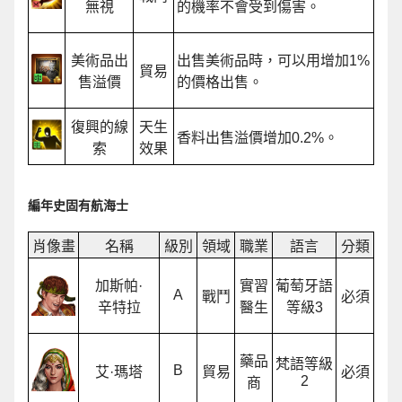
無視
的機率不會受到傷害。
美術品出
出售美術品時，可以用增加1%
貿易
售溢價
的價格出售。
復興的線
天生
香料出售溢價增加0.2%。
索
效果
編年史固有航海士
肖像畫
名稱
級別
領域
職業
語言
分類
加斯帕·
實習
葡萄牙語
A
戰鬥
必須
辛特拉
醫生
等級3
藥品
梵語等級
B
艾·瑪塔
貿易
必須
2
商