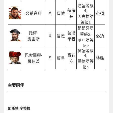
漢語等級
航海
4,
A
公孫寶月
冒險
必須
長
孟高棉語
等級1
葡萄牙語
托梅·
藝術
等級2,
B
冒險
必須
皮雷斯
學者
爪哇語等
級2
英語等級
巴索羅繆·
寶石
4,
S
貿易
特殊
羅伯茨
商
曼德語等
級4
主要同伴
加斯帕·辛特拉