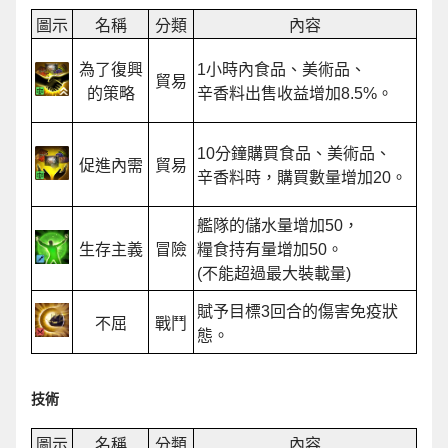
圖示
名稱
分類
內容
為了復興
1小時內食品、美術品、
貿易
的策略
辛香料出售收益增加8.5%。
10分鐘購買食品、美術品、
促進內需
貿易
辛香料時，購買數量增加20。
艦隊的儲水量增加50，
生存主義
冒險
糧食持有量增加50。
(不能超過最大裝載量)
賦予目標3回合的傷害免疫狀
不屈
戰鬥
態。
技術
圖示
名稱
分類
內容