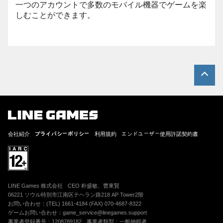
一つのアカウントで多数のモバイル機器でゲームを楽
しむことができます。
会社紹介
プライバシーポリシー
利用規約
エンドユーザー使用許諾契約書
LINE Games 株式会社
CEO 朴盛敏、曹東賢
06221 ソウル特別市江南区テヘラン路218 AP Tower2階
お問い合わせ：(TEL) 1661-4184 (FAX) 070-4687-8322
ゲームお問い合わせ：game_service@linegames.support
事業者登録番号：1208789182
事業者類型：一般納税者