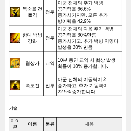
아군 전체의 추가 백병
목숨을 건
공격력을 66.6%
전투
돌격
증가시키지만, 모든 추가
방어력을 42.9%
감소시킵니다.
아군 전체의 다음 추가 백병
함대 백병
공격력을 30%만큼
전투
강화
증가시키고, 추가 백병 치명타
발생을 30% 만큼
증가시킵니다.
10분 동안 교역 시 협상 발생
협상가
교역
확률이 10% 증가합니다.
아군 전체의 이동력이 2
속도전
전투
증가하고, 추가 기동력이
22.5% 증가합니다.
기술
아이
이름
분류
내용
콘