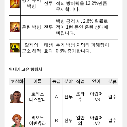
방어 무시
전투
적의 방어력을 12.2%만큼
백병
무시합니다.
백병 공격 시, 2.6% 확률로
혼란 백병
전투
적이 1턴 동안 혼란 상태에
빠집니다.
알제의
태생
추가 백병 치명타 피해량이
군소 해적
효과
0.3% 증가합니다.
연대기 고유 항해사
초상화
이름
등급
분야
직업
언어
분류
호레스
조타
아랍어
A
전투
필수
디스탈디
수
LV3
리오노
일반
아랍어
B
전투
필수
아반츄라
의
LV2