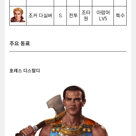
조타
아랍어
조커 다실버
S
전투
특수
원
LV5
주요 동료
호레스 디스탈디