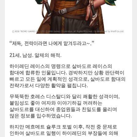
“제독, 전략이라면 나에게 맡겨두라고~.”
21세, 남성. 알제의 해적.
하이레딘 레이스의 명령으로 살바도르 레이스의
함대에 합류한 인물입니다. 경박하지만 상황 판단력이
빠르고 모든 일에 계획적인 성격으로, 살바도르 함대의
전략가로서 다양한 활약을 펼칩니다.
무뚝뚝한 호레스 디스탈디와 달리 쾌활한 성격이며,
붙임성도 좋아 여자와 이야기하길 꺼려하는
살바도르를 대신하여 종업원들과 친밀도를 올리며
많은 정보를 입수하였습니다.
하지만 메흐메트 슐루크 토벌 이후, 작전 중 문제로
인하여 살바도르 일행이 하이레딘의 부장들에 의해