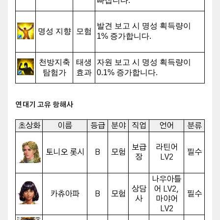
빠집니다.
발견 보고 시 명성 획득량이
명성 지향
모험
1% 증가합니다.
천방지축
태생
자원 보고 시 명성 획득량이
탐험가
효과
0.1% 증가합니다.
연대기 고유 항해사
초상화
이름
등급
분야
직업
언어
분류
보급
라틴어
토니오 롯시
B
모험
필수
장
LV2
나우아틀
상담
어 LV2,
카츄아파
B
모험
필수
사
마야어
LV2