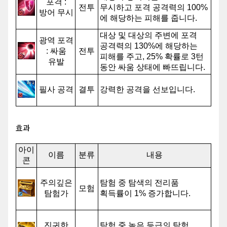
포격 :
전투
무시하고 포격 공격력의 100%
방어 무시
에 해당하는 피해를 줍니다.
대상 및 대상의 주변에 포격
광역 포격
공격력의 130%에 해당하는
: 싸움
전투
피해를 주고, 25% 확률로 3턴
유발
동안 싸움 상태에 빠뜨립니다.
(싸움: 매 턴 선원 체력의 4.2%
피해 - 최대 피해량 : 20, 모든
필사 공격
결투
강력한 공격을 선보입니다.
추가 공격력 12.3%, 모든 추가
방어력 10.3% 감소)
효과
아이
이름
분류
내용
콘
주의깊은
탐험 중 탐색의 전리품
모험
탐험가
획득률이 1% 증가합니다.
진귀한
탐험 중 높은 등급의 탐험