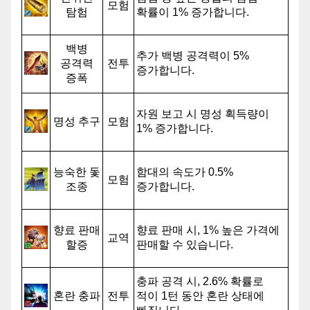
모험
탐험
확률이 1% 증가합니다.
백병
추가 백병 공격력이 5%
공격력
전투
증가합니다.
증폭
자원 보고 시 명성 획득량이
명성 추구
모험
1% 증가합니다.
능숙한 돛
함대의 속도가 0.5%
모험
조종
증가합니다.
향료 판매
향료 판매 시, 1% 높은 가격에
교역
할증
판매할 수 있습니다.
충파 공격 시, 2.6% 확률로
혼란 충파
전투
적이 1턴 동안 혼란 상태에