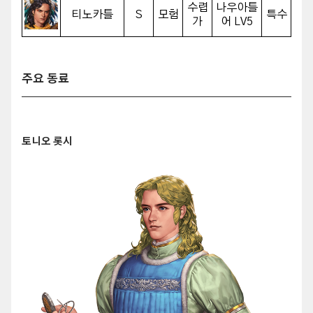
수렵
나우아틀
티노카틀
S
모험
특수
가
어 LV5
주요 동료
토니오 롯시