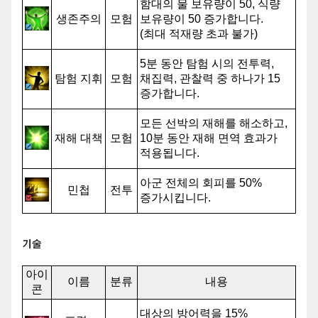
함대의 물 보유량이 50, 식량
생존주의
모험
보유량이 50 증가합니다.
(최대 적재량 초과 불가)
5분 동안 탐험 시의 전투력,
탐험 지휘
모험
채집력, 관찰력 중 하나가 15
증가합니다.
모든 선박의 재해를 해소하고,
재해 대책
모험
10분 동안 재해 면역 효과가
적용됩니다.
아군 전체의 회피를 50%
민첩
전투
증가시킵니다.
기술
아이
이름
분류
내용
콘
대상의 방어력을 15%