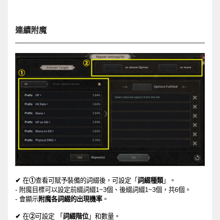
連續附魔
✔
在
①
查
看可
賦予裝備的詞綴
後，可設定「
詞綴種類
」。
-
附魔目標可以設定前綴詞綴
1~3
個、後綴詞綴
1~3
個，共
6
個。
-
會顯示
附魔各詞綴的出現機率
。
✔
在
②
可設定
「
詞綴階位
」和數量。