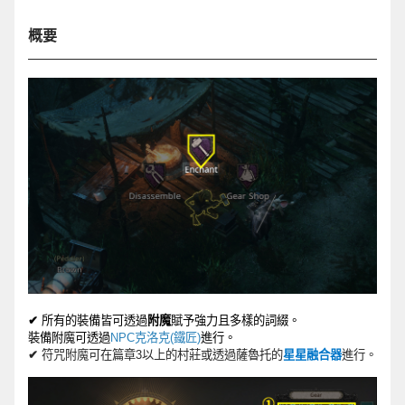
概要
✔
所有的裝備皆可透過
附魔
賦予強力且多樣的詞綴。
裝備附魔可透過
NPC
克洛克
(
鐵匠
)
進行。
✔
符咒附魔可在篇章3以上的村莊或透過薩魯托的
星星融合器
進行。