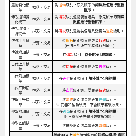
遺物變化精
對
遺物
級別上原先賦予的
詞綴數值進行重新
掉落、交易
華
賦予
。
傳說遺物變
對
傳說
級別遺物裝備道具上原先賦予的
詞綴
掉落、交易
化精華
數值進行重新賦予
。
傳說遺物回
掉落、交易
將
傳說
級別遺物裝備道具變更為
遺物
級別。
歸精華
傳說上升精
將
稀有
級別道具變更為
傳說
級別。
掉落、交易
華
(無法再對既有詞綴進行附魔。)
傳說附加精
掉落、交易
在
傳說
級別上
額外賦予1種詞綴
。
華
古代上升精
掉落、交易
將
傳說
級別道具變更為
古代
級別。
華
古代附加精
掉落、交易
在
古代
級別道具上
額外賦予1種詞綴
。
華
古代回歸精
掉落、交易
將
古代
級別道具變更為
傳說
級別。
華
神聖上升精
將
遺物
級別道具變更為
神聖
級別。
掉落、交易
華
※ 武器和輔助裝備上不會賦予套裝效果。
神聖附加精
在
神聖
級別道具上
額外賦予1種詞綴
。
掉落、交易
華
※ 不會賦予神聖套裝效果詞綴。
神聖回歸精
掉落、交易
將神聖級別道具變更為
遺物
級別。
華
等級88以上
稀有
級別道具的
詞綴中選擇1種固