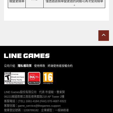
綴變更精華
僅透過該精華變更過的詞綴可再次使用精華
。
公司介紹
隱私權政策
使用條款
終端使用者授權合約
LINE Games股份有限公司
代表 朴盛敏、曹東賢
06221韓國首爾江南區德黑蘭路218 AP Tower 2樓
客服電話：(TEL) 1661-4184 (FAX) 070-4687-8322
客服信箱：game_service@linegames.support
營業登記號碼：1208789182
企業類型：一般納稅者