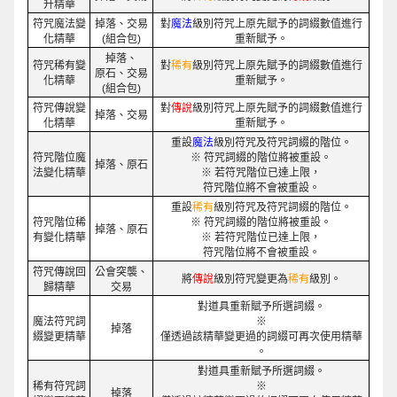
升精華
符咒魔法變
掉落、交易
對
魔法
級別符咒上原先賦予的詞綴數值進行
化精華
(組合包)
重新賦予。
掉落、
符咒稀有變
對
稀有
級別符咒上原先賦予的詞綴數值進行
原石、交易
化精華
重新賦予。
(組合包)
符咒傳說變
對
傳說
級別符咒上原先賦予的詞綴數值進行
掉落、交易
化精華
重新賦予。
重設
魔法
級別符咒及符咒詞綴的階位。
符咒階位魔
※ 符咒詞綴的階位將被重設。
掉落、原石
法變化精華
※ 若符咒階位已達上限，
符咒階位將不會被重設。
重設
稀有
級別符咒及符咒詞綴的階位。
符咒階位稀
※ 符咒詞綴的階位將被重設。
掉落、原石
有變化精華
※ 若符咒階位已達上限，
符咒階位將不會被重設。
符咒傳說回
公會突襲、
將
傳說
級別符咒變更為
稀有
級別。
歸精華
交易
對道具重新賦予所選詞綴。
魔法符咒詞
※
掉落
綴變更精華
僅透過該精華變更過的詞綴可再次使用精華
。
對道具重新賦予所選詞綴。
稀有符咒詞
※
掉落