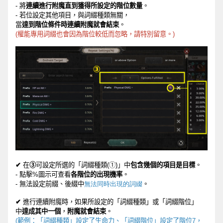
-
將
連續進行附魔直到獲得所設定的階位數量
。
-
若位設定其他項目，與詞綴種類無關，
當
達到階位條件時連續附魔就會結束
。
(
權能專用詞綴也會因
為
階位較低而
忽略，請特別留意。
)
✔
在
③
可設定所選的「詞綴種類
(
①
)
」中
包含幾個的項目是目標
。
-
點擊
%
圖示可
查
看
各階位的出現機率
。
-
無法設定前綴、後綴中
無法同時出現的詞綴
。
✔
進行連續附魔時，如果所設定的「詞綴種類」或「詞綴階位」
中
達成其中一個
，
附魔就會結束
。
(
範例：「詞綴種類」設定了生命力、「詞綴階位」設定了階位
7
，