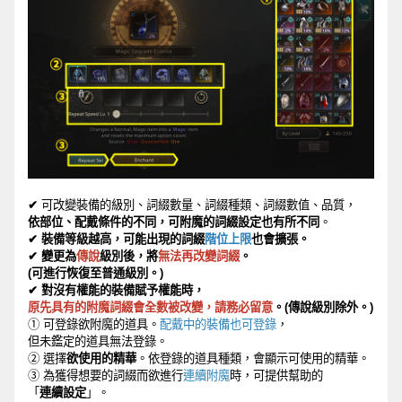
✔
可改變裝備的級別、詞綴數量、詞綴種類、詞綴數
值
、品質
，
依部位、配戴條件的不同，可附魔的詞綴設定也有所不同
。
✔
裝備等級
越高，可能出現的詞綴
階位上限
也會擴張。
✔
變更
為
傳說
級別後，將
無法再改變詞綴
。
(
可進行恢復至普通級別。
)
✔
對沒有權能的裝備
賦予權能時
，
原先具有的附魔詞綴會全數被改變，請務必留意
。
(
傳說級別除外。
)
① 可登錄欲附魔的道具。
配戴中的裝備也可登錄
，
但未鑑定的道具無法登錄。
②
選擇
欲使用的精華
。依登錄的道具種類，會顯示可使用的精華
。
③
為
獲得
想要的詞綴而欲進行
連續附魔
時，可提供幫助的
「
連續設定
」。