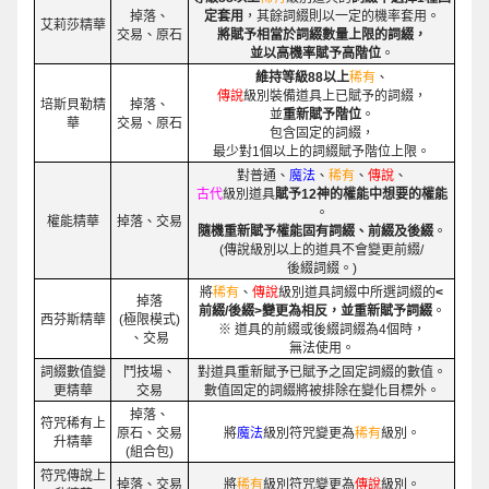
掉落、
定套用
，其餘詞綴則以一定的機率套用。
艾莉莎精華
交易、原石
將賦予相當於詞綴數量上限的詞綴，
並以高機率賦予高階位
。
維持等級88以上
稀有
、
傳說
級別裝備道具上已賦予的詞綴，
培斯貝勒精
掉落、
並
重新賦予階位
。
華
交易、原石
包含固定的詞綴，
最少對1個以上的詞綴賦予階位上限。
對普通、
魔法
、
稀有
、
傳說
、
古代
級別道具
賦予12神的權能中想要的權能
。
權能精華
掉落、交易
隨機重新賦予權能固有詞綴、前綴及後綴
。
(傳說級別以上的道具不會變更前綴/
後綴詞綴。)
將
稀有
、
傳說
級別道具詞綴中所選詞綴的
<
掉落
前綴/後綴>變更為相反，並重新賦予詞綴
。
西芬斯精華
(極限模式)
※ 道具的前綴或後綴詞綴為4個時，
、交易
無法使用。
詞綴數值變
鬥技場、
對道具重新賦予已賦予之固定詞綴的數值。
更精華
交易
數值固定的詞綴將被排除在變化目標外。
掉落、
符咒稀有上
原石、交易
將
魔法
級別符咒變更為
稀有
級別。
升精華
(組合包)
符咒傳說上
掉落、交易
將
稀有
級別符咒變更為
傳說
級別。