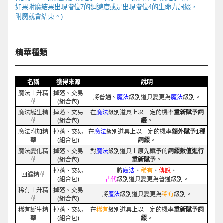
如果
附魔結果
出現階位
7
的迴避度或是出現階位
4
的生命力詞綴，
附魔就會結束。
)
精華種類
名稱
獲得來源
說明
魔法上升精
掉落、交易
將普通、
魔法
級別道具變更為
魔法
級別。
華
(組合包)
魔法誕生精
掉落、交易
在
魔法
級別道具上以一定的機率
重新賦予詞
華
(組合包)
綴
。
魔法附加精
掉落、交易
在
魔法
級別道具上以一定的機率
額外賦予1種
華
(組合包)
詞綴
。
魔法變化精
掉落、交易
對
魔法
級別道具上原先賦予的
詞綴數值進行
華
(組合包)
重新賦予
。
掉落、交易
將
魔法
、
稀有
、
傳說
、
回歸精華
(組合包)
古代
級別道具變更為普通級別。
稀有上升精
掉落、交易
將
魔法
級別道具變更為
稀有
級別。
華
(組合包)
稀有誕生精
掉落、交易
在
稀有
級別道具上以一定的機率
重新賦予詞
華
(組合包)
綴
。