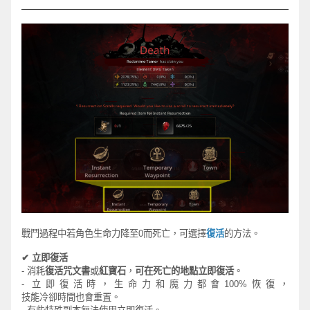
戰
鬥
過程中若角色
生命力降至
0
而死亡，可選擇
復活
的方法。
✔
立即復活
-
消耗
復活
咒
文書
或
紅寶石
，
可在死亡的地點立即復活
。
-
立即復活時，生命力和魔力都會
100%
恢復，
技能冷卻時間也會重置。