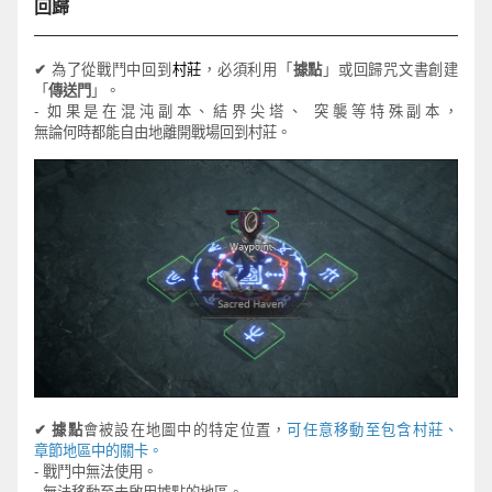
回歸
✔
為
了從
戰
鬥
中回
到
村
莊
，必須利用
「
據點
」或回歸
咒
文書
創建
「
傳送門
」。
-
如果是在混沌副本、結界尖塔、
突襲等特殊副本，
無論何時都能自由地離開戰場回到村莊。
✔
據點
會被設在地圖中的特定位置，
可
任意
移動至包含村莊、
章節
地區
中的關卡。
-
戰
鬥
中無法使用
。