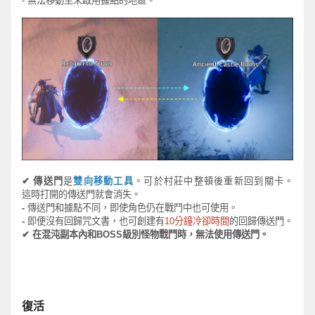
-
無法移動至未
啟
用
據點的地區。
✔
傳送門
是
雙向移動工具
。可
於
村
莊中整頓
後重新回到
關卡
。
這時
打開
的
傳送門
就會消失。
-
傳送門和
據點不同，
即使
角色
仍在
戰
鬥
中也可使用。
-
即便沒有回歸
咒
文書
，也可創建有
10
分鐘冷卻時間
的回歸傳送門。
✔
在混沌副本內和
BOSS
級別怪物戰
鬥
時，
無法使用傳送門。
復活