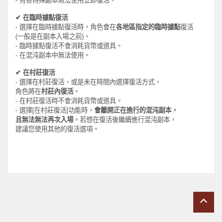
-
有些特殊副本無法使用立即復活。
✔
在臨時據點復活
-
選擇在臨時據點復活時，角色會在
各地區指定的臨時據點
復活
(
一般
是在
副本
入
場之前
)
。
-
臨時據點復活不會消耗貨幣或道具。
-
在混沌副本中無法使用。
✔
在村莊復活
-
選擇在村莊復活，或是未在時間內選擇復活方式，
角色將在
村莊內復活
。
-
在村莊復活時不會消耗貨幣或道具。
-
選擇
[
在村莊復活
]
功能時，
會離開正在進行的混沌副本，
且無法無法再次入場
。若想在復活後繼續進行混沌副本，
建議您使用其他的復活選項。