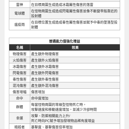
雷神
在目標周圍生成造成冰霜屬性傷害的落雷
在怪物周圍生成造成閃電屬性傷害並像不斷變窄般靠近的
電球體
投射體
在目標位置生成造成毒性屬性傷害並賦予中毒的墜落型投
瘟疫雨
射體
普通能力值強化增益
名稱
效果
物理傷害
產生額外物理傷害
火焰傷害
產生額外火焰傷害
冰霜傷害
產生額外冰霜傷害
閃電傷害
產生額外閃電傷害
毒性傷害
產生額外毒性傷害
混沌傷害
產生額外混沌傷害
傷害增幅
傷害增加
命中
命中度增加
每當怪物周圍的等級型怪物死亡時，
群體
攻擊速度和移動速度增加，並減少冷卻時間
攻擊、防禦相關能力上升/
幸運
死亡時向PC賦予增加發現物品稀有度增益
暗殺者
暴擊度、暴擊傷害倍率增加