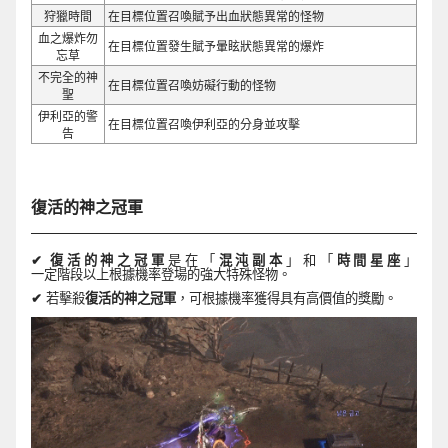
狩獵時間
在目標位置召喚賦予出血狀態異常的怪物
血之爆炸勿
在目標位置發生賦予暈眩狀態異常的爆炸
忘草
不完全的神
在目標位置召喚妨礙行動的怪物
聖
伊利亞的警
在目標位置召喚伊利亞的分身並攻擊
告
復活的神之冠軍
✔
復活的神之冠軍
是在「
混沌副本
」和「
時間星座
」
一定階段以上根據機率登場的
強
大特殊怪物。
✔
若擊殺
復活的神之冠軍
，可根據機率獲得具有高價
值
的
獎
勵。