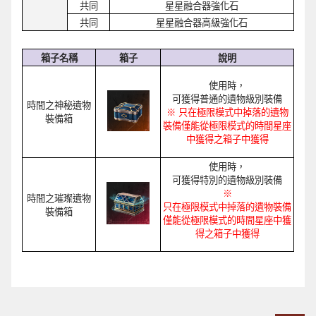
共同
星星融合器
強
化石
共同
星星融合器高級
強
化石
箱子名稱
箱子
說明
使用時，
可獲得普通的遺物級別裝備
時間之神秘遺物
※
只在極限模式中掉落的遺物
裝備箱
裝備僅能從極限模式的時間星座
中獲得之箱子中獲得
使用時，
可獲得特別的遺物級別裝備
※
時間之璀璨遺物
只在極限模式中掉落的遺物裝備
裝備箱
僅能從極限模式的時間星座中獲
得之箱子中獲得