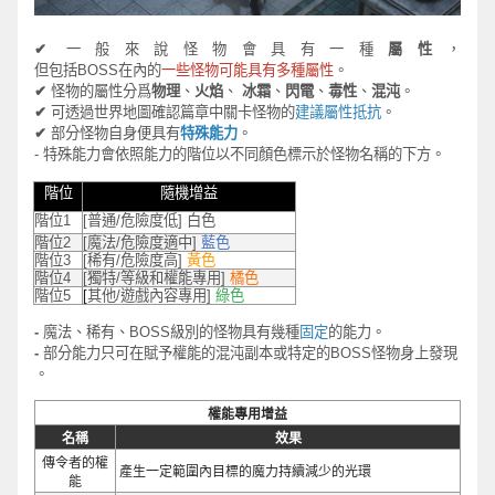
✔
一般來說
怪
物會
具有一種
屬性
，
但包括
BOSS
在內的
一些怪物可能具有多種屬性
。
✔
怪
物
的屬性分爲
物理
、
火焰
、
冰霜
、
閃電
、
毒性
、
混沌
。
✔
可
透
過世界地圖確認
篇章
中
關卡怪物
的
建議屬性抵抗
。
✔
部分怪物自身便具有
特殊能力
。
-
特殊能力會依照能力的階位以不同
顏
色標示於怪物名稱的下方。
階位
隨機增益
階位
1
[
普通
/
危險度低
] 
白色
階位
2
[
魔法
/
危險度適中
] 
藍色
階位
3
[
稀有
/
危險度高
] 
黃色
階位
4
[
獨特
/
等級和權能專用
] 
橘色 
階位
5
[
其他
/
遊戲內容專用
] 
綠色
-
魔法、稀有、
BOSS
級別的怪物具有幾種
固定
的
能力。
-
部分
能力只
可
在賦
予權能
的
混沌副本
或特定的
BOSS
怪
物
身上發現
。
權能專用增益
名稱
效果
傳令者的權
產生一定範圍內目標的魔力持續減少的光環
能