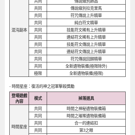
共同
傳說級別飾品
共同
傳說級別拉克里馬
共同
符
咒
傳說上升精華
共同
純白符文精華
混沌副本
共同
技能符文稀有上升精華
共同
連結符文稀有上
升
精華
共同
技能符文傳說上升精華
共同
連結符文傳說上升精華
共同
符
咒
傳說回歸精華
共同
全新遺物裝備
(
極限除外
)
極限
全新遺物裝備
(
極限
)
-
時間星座：復活的神之冠軍擊殺
獎
勵
登場遊戲
模式
掉落道具
內容
共同
時間之神秘遺物裝備箱
共同
時間之璀璨遺物裝備箱
共同
合一的連結扣
時間星座
共同
第
3
之眼