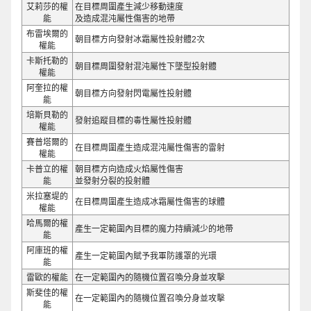
艾莉莎的權
在目標周圍產生減少移動速度
能
及造成混沌屬性傷害的地帶
布雷埃爾的
朝目標方向發射冰霜屬性投射體2次
權能
卡斯托勒的
朝目標周圍發射混沌屬性下墜型投射體
權能
阿奎拉的權
朝目標方向發射閃電屬性投射體
能
培斯貝勒的
發射追蹤目標的毒性屬性投射體
權能
賽普塔爾的
在目標周圍產生造成混沌屬性傷害的雷射
權能
卡普立的權
朝目標方向造成火焰屬性傷害
能
並發射分裂的投射體
米拉塞堤的
在目標周圍產生造成冰霜屬性傷害的球體
權能
哈馬爾的權
產生一定範圍內目標的魔力持續減少的地帶
能
阿庫班的權
產生一定範圍內賦予我軍防護罩的光環
能
雷歐的權能
在一定範圍內的隨機位置召喚分身並攻擊
斯斐佳的權
在一定範圍內的隨機位置召喚分身並攻擊
能