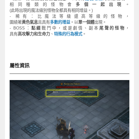
相同種類的怪物會
多個一起出現
。
(
此時出現的魔法級別怪物全都具有相同增益。
)
-
稀有：比魔法等級還高等級的怪物，
圍繞著
黃色氣息
且具有
多數的增益
。以
單一個體
出現。
- BOSS
：
點綴
戰
鬥
中，
或是劇情、副本
尾聲的怪物
，
具有
高攻擊力和生命力
、
特殊的行
為
模式
。
屬性資訊