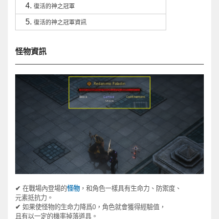
復活的神之冠軍
復活的神之冠軍資訊
怪物資訊
✔
在戰場內登場的
怪物
，和角色一樣具有生命力、防禦度、
元素抵抗力。
✔
如果
使
怪
物
的生命力降爲
0
，角色就會獲得經驗
值
，
且有
以一定的
機率
掉落道具。