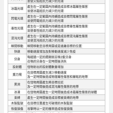
並使火焰抵抗力減少的光環
產生在一定範圍內持續造成目標冰霜屬性傷害
冰霜光環
並使冰霜抵抗力減少的光環
產生在一定範圍內持續造成目標閃電屬性傷害
閃電光環
並使閃電抵抗力減少的光環
產生在一定範圍內持續造成目標毒性屬性傷害
毒性光環
並使毒性抵抗力減少的光環
產生在一定範圍內持續造成目標混沌屬性傷害
混沌光環
並使混沌抵抗力減少的光環
瞬間移動
瞬間移動至目標周圍或是遠離目標的位置
快速
移動速度增加及對移動速度減少免疫
每經過一定的週期就召喚3隻分身
分身
召喚的分身在一定時間後消失
投射體
怪物射出的投射體數量增加
在目標周圍產生減少移動速度
重力場
及一定時間後造成物理屬性傷害和暈眩的地帶
在怪物周圍產生將目標拉近
黑洞
及一定時間後造成混沌屬性傷害的地帶
冰凍
在怪物周圍產生一定時間後造成冰霜屬性傷害的球體
束縛
產生一定時間後造成目標被束縛的地帶
木製監獄
在目標位置產生可破壞的木製監獄
恢復損傷
攻擊時以一定的機率造成恢復損傷