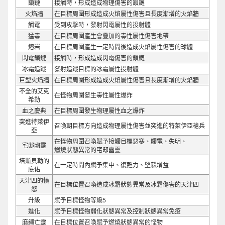
鎖鏈
接觸時，形成造成物理傷害的鎖鏈
火焰牆
在目標周圍形成造成火焰屬性傷害且長度漸增的火焰牆
觸電
受到攻擊時，發射閃電屬性的投射體
猛毒
在目標周圍產生會疊加的毒性屬性傷害地帶
熔岩
在目標周圍產生一定時間後造成火焰屬性傷害的球體
閃電鎖鏈
接觸時，形成造成閃電傷害的鎖鏈
冰霜追蹤
發射追蹤目標的冰霜屬性投射體
巨型火焰牆
在目標周圍形成造成火焰屬性傷害且長度漸增的火焰牆
不全的艾克
在怪物周圍發生毒性屬性爆炸
希勒
血之慶典
在目標周圍發生物理屬性血之爆炸
突進特萊伊
召喚朝目標方向造成物理屬性傷害並突進的特萊伊亞槍兵
亞
在怪物周圍召喚賦予接觸目標惡寒、觸電、失明、
宅邸幽靈
燃燒狀態異常的宅邸幽靈
培斯貝勒的
在一定時間內賦予集中、復甦力、堅毅增益
庇佑
天津四的憤
在目標位置召喚造成冰霜狀態異常及冰霜傷害的天津四
怒
升級
賦予目標怪物等級5
進化
賦予目標怪物弱化狀態異常及控制狀態異常免疫
麻繩亡靈
在目標位置召喚賦予燃燒狀態異常的怪物