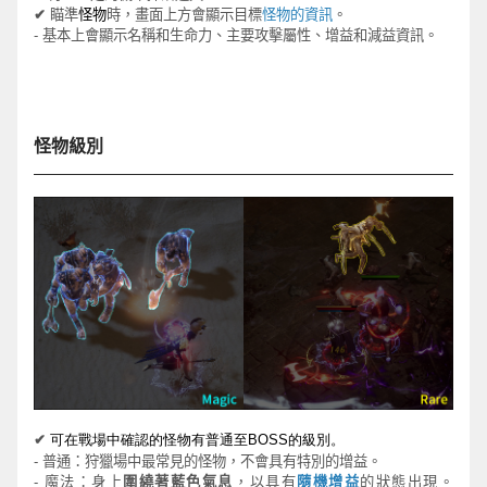
✔
瞄
準
怪
物
時，
畫面上方
會顯示目標
怪物的資訊
。
-
基本上
會
顯示名稱和生命力、主要攻擊屬性、增益和減益
資訊
。
怪物級別
✔
可在戰場中確認的怪物有普通至BOSS的
級別
。
-
普通：狩獵場中最常見的怪物，不會具有特別的增益。
-
魔法：身上
圍繞著藍色氣息
，以具有
隨機增益
的狀態出現。