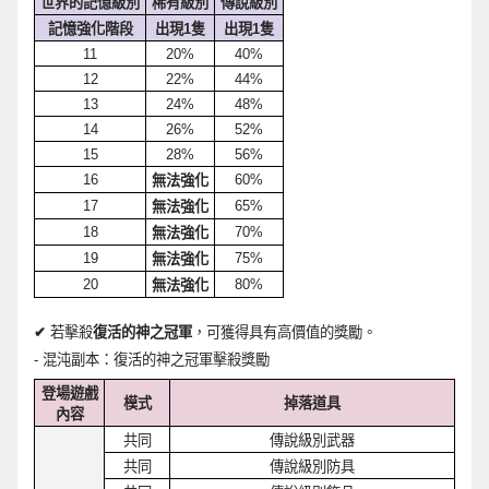
世界的記憶級別
稀有級別
傳說級別
記憶
強
化
階段
出現
1
隻
出現
1
隻
11
20%
40%
12
22%
44%
13
24%
48%
14
26%
52%
15
28%
56%
16
60%
無法
強
化
17
65%
無法
強
化
18
70%
無法
強
化
19
75%
無法
強
化
20
80%
無法
強
化
✔
若擊殺
復活的神之冠軍
，
可獲得具有高價
值
的
獎
勵。
-
混沌副本：復活的神之冠軍擊殺
獎
勵
登場遊戲
模式
掉落道具
內容
共同
傳說級別武器
共同
傳說級別防具