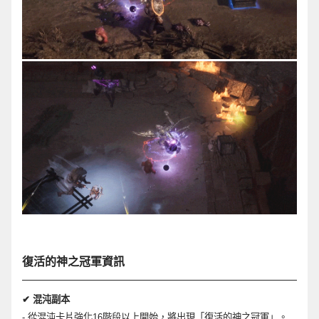
復活的神之冠軍資訊
✔
混沌副本
-
從混沌卡片
強
化
16
階段以上開始，將出現「復活的神之冠軍」。