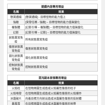
遊戲內容專用增益
名稱
效果
懸賞通緝
[懸賞通緝] - 目標怪物的能力值上
強敵
[突發任務 - 強敵] – 目標怪物的能力值無變化
複製體
[幻影引導 – 複製體] – 目標怪物的能力值無變化
幻影
[幻影引導 – 幻影] – 目標怪物的能力值無變化
狀態異常免
所有狀態異常免疫
疫
傷害狀態異
傷害狀態異常免疫
常免疫
弱化狀態異
弱化狀態異常免疫
常免疫
控制狀態異
控制狀態異常免疫
常免疫
混沌副本首領專用增益
名稱
效果
火焰柱
在怪物周圍生成造成火焰屬性傷害的柱子
火焰噴發
在怪物周圍生成造成火焰屬性傷害的火焰爆炸
冰霜破片
向着目標方向射出造成冰霜屬性傷害的投射體
暴風雪
在目標周圍生成造成冰霜屬性傷害的地帶