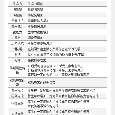
生命力
生命力增幅
防護罩
獲得防護罩
防禦度
防禦度增加
元素抵抗
元素抵抗力增加
傷害減少
所受傷害減少
復甦力
生命力復甦增加
迴避
迴避度增加
致命抵抗
所受暴擊傷害減少
鬥技場
在範圍外產生賦予所受傷害減少的光環
賭博
以50%的機率目標怪物的能力值上升/下降
格擋
格擋機率增加
1. 所受物理傷害減少，所受元素傷害增加
防禦屬性轉
2. 所受物理傷害增加，所受元素傷害減少
換
每經過一定的週期，以上兩種效果將輪番套用
狀態異常迴
狀態異常迴避率增加
避
傷害光環
產生在一定範圍內使我軍怪物造成傷害增加的光環
防禦光環
發生可以增加一定範圍內我軍怪物防禦能力值的光環
產生在一定範圍內持續造成目標物理屬性傷害
物理光環
並使防護罩減少的光環
產生在一定範圍內持續造成目標火焰屬性傷害
火焰光環