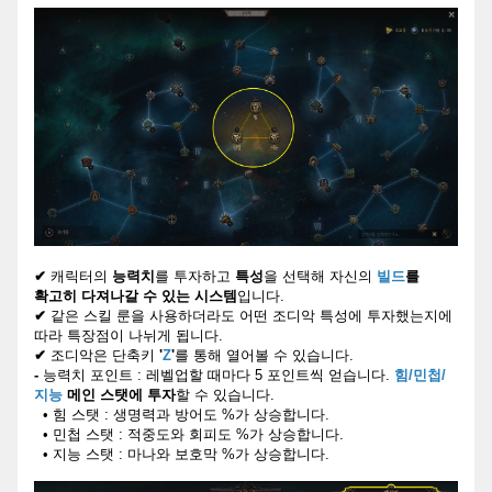
✔
캐릭터의
능력치
를 투자하고
특성
을 선택해 자신의
빌드
를
확고히 다져나갈 수 있는 시스템
입니다.
✔
같은 스킬 룬을 사용하더라도 어떤 조디악 특성에 투자했는지에
따라
특장점
이 나뉘게 됩니다.
✔
조디악은 단축키
'
Z
'
를 통해 열어볼 수 있습니다.
-
능력치 포인트 : 레벨업할 때마다 5 포인트씩 얻습니다.
힘/민첩/
지능
메인 스탯에 투자
할 수 있습니다.
• 힘 스탯 : 생명력과 방어도 %가 상승합니다.
• 민첩 스탯 : 적중도와 회피도 %가 상승합니다.
• 지능 스탯 : 마나와 보호막 %가 상승합니다.