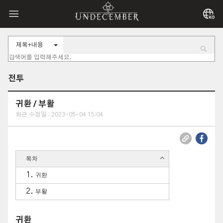
제목+내용
전투
귀환 / 부활
최근 수정일 : 2023-05-04 15:04
목차
귀환
부활
귀환